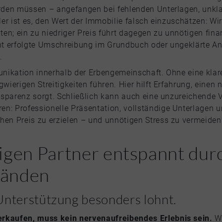
werden müssen – angefangen bei fehlenden Unterlagen, unkl
ler ist es, den Wert der Immobilie falsch einzuschätzen: Wir
en; ein zu niedriger Preis führt dagegen zu unnötigen finan
cht erfolgte Umschreibung im Grundbuch oder ungeklärte An
.
munikation innerhalb der Erbengemeinschaft. Ohne eine kla
wierigen Streitigkeiten führen. Hier hilft Erfahrung, einen n
ransparenz sorgt. Schließlich kann auch eine unzureichende
en: Professionelle Präsentation, vollständige Unterlagen
hen Preis zu erzielen – und unnötigen Stress zu vermeiden
tigen Partner entspannt dur
Händen
Unterstützung besonders lohnt.
erkaufen, muss kein nervenaufreibendes Erlebnis sein.
We