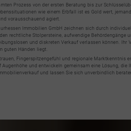
amten Prozess von der ersten Beratung bis zur Schlüsselüb
enssituationen wie einem Erbfall ist es Gold wert, jemande
und vorausschauend agiert.
Kurhessen Immobilien GmbH zeichnen sich durch individuel
rden rechtliche Stolpersteine, aufwendige Behördengänge
eibungslosen und diskreten Verkauf verlassen können. Ihr V
in guten Händen liegt.
trauen, Fingerspitzengefühl und regionale Marktkenntnis e
auf Augenhöhe und entwickeln gemeinsam eine Lösung, die I
Immobilienverkauf und lassen Sie sich unverbindlich berate