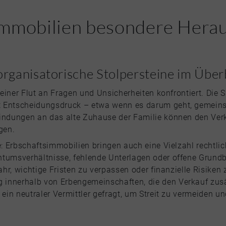
mmobilien besondere Herau
organisatorische Stolpersteine im Überb
 einer Flut an Fragen und Unsicherheiten konfrontiert. Die Si
t Entscheidungsdruck – etwa wenn es darum geht, gemein
Bindungen an das alte Zuhause der Familie können den Ver
gen.
e: Erbschaftsimmobilien bringen auch eine Vielzahl rechtli
ntumsverhältnisse, fehlende Unterlagen oder offene Grundb
efahr, wichtige Fristen zu verpassen oder finanzielle Risik
innerhalb von Erbengemeinschaften, die den Verkauf zusä
 ein neutraler Vermittler gefragt, um Streit zu vermeiden u