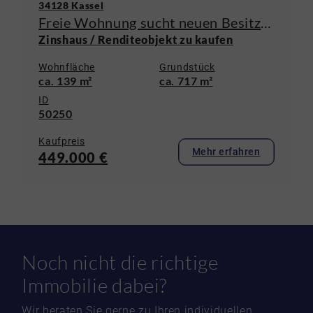
34128 Kassel
Freie Wohnung sucht neuen Besitzer, Verkauf ganzes Objekt
Zinshaus / Renditeobjekt zu kaufen
Wohnfläche
Grundstück
ca. 139 m²
ca. 717 m²
ID
50250
Kaufpreis
Mehr erfahren
449.000 €
Noch nicht die richtige
Immobilie dabei?
Wir beraten Sie gerne zu Ihren individuellen