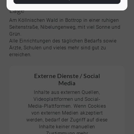
Lage
Am Köllnischen Wald in Bottrop in einer ruhigen
Seitenstraße, Nibelungenweg, mit viel Sonne und
Grün.
Alle Einrichtungen des täglichen Bedarfs sowie
Ärzte, Schulen und vieles mehr sind gut zu
erreichen.
Externe Dienste / Social
Media
Inhalte aus externen Quellen,
Videoplattformen und Social-
Media-Plattformen. Wenn Cookies
von externen Medien akzeptiert
werden, bedarf der Zugriff auf diese
Inhalte keiner manuellen
Zustimmung mehr