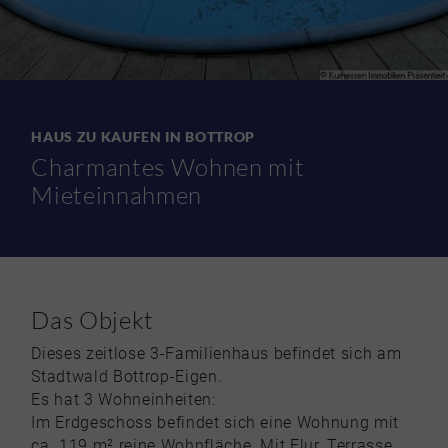
HAUS ZU KAUFEN IN BOTTROP
Charmantes Wohnen mit
Mieteinnahmen
Das Objekt
Dieses zeitlose 3-Familienhaus befindet sich am
Stadtwald Bottrop-Eigen.
Es hat 3 Wohneinheiten:
Im Erdgeschoss befindet sich eine Wohnung mit
ca. 119 m² reine Wohnfläche. Mit Flur, Terrasse