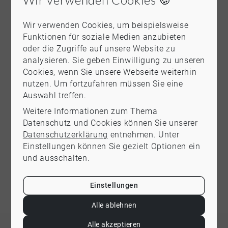
Fliesenböden und in den oberen Wohnungen
Vinylböden und Parkett.
Wir verwenden Cookies, um beispielsweise
Überzeugen Sie sich selbst von diesem tollen
Funktionen für soziale Medien anzubieten
Anwesen.
oder die Zugriffe auf unsere Website zu
Wir freuen uns auf eine Besichtigung mit Ihnen.
analysieren. Sie geben Einwilligung zu unseren
Cookies, wenn Sie unsere Webseite weiterhin
nutzen. Um fortzufahren müssen Sie eine
Sonstige Informationen
Auswahl treffen.
Weitere Informationen zum Thema
Baujahr: 1973
Datenschutz und Cookies können Sie unserer
Energie mit Warmwasser: Ja
Datenschutzerklärung
entnehmen. Unter
Energiekennwert: 110,3 kWh/(m²*a)
Einstellungen können Sie gezielt Optionen ein
Befeuerung/Energieträger: Öl
und ausschalten.
Energieausweistyp: Verbrauchsausweis
Heizungsart: Zentralheizung
Energieeffizienzklasse: D
Einstellungen
Alle ablehnen
Alle akzeptieren